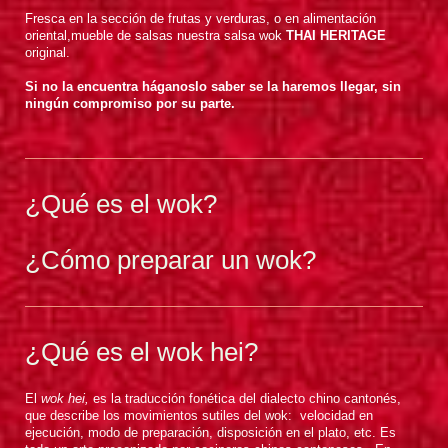
Fresca en la sección de frutas y verduras, o en alimentación
oriental,mueble de salsas nuestra salsa wok
THAI HERITAGE
original.
Si no la encuentra háganoslo saber se la haremos llegar, sin
ningún compromiso por su parte.
¿Qué es el wok?
¿Cómo preparar un wok?
¿Qué es el wok hei?
El
wok hei,
es la traducción fonética del dialecto chino cantonés,
que describe los movimientos sutiles del wok: velocidad en
ejecución, modo de preparación, disposición en el plato, etc. Es