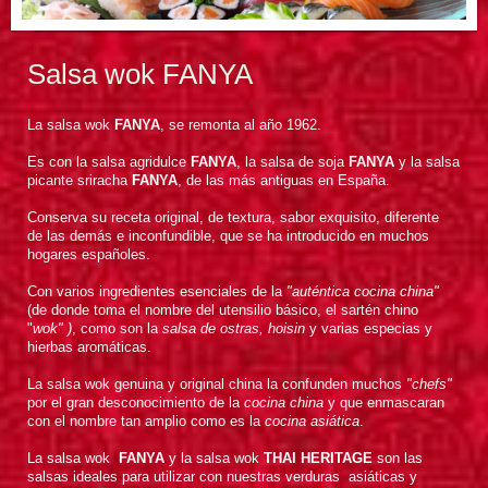
Salsa wok FANYA
La salsa wok
FANYA
, se remonta al año 1962.
Es con la salsa agridulce
FANYA
, la salsa de soja
FANYA
y la salsa
picante sriracha
FANYA
, de las más antiguas en España.
Conserva su receta original, de textura, sabor exquisito, diferente
de las demás e inconfundible, que se ha introducido en muchos
hogares españoles.
Con varios ingredientes esenciales de la
"auténtica cocina china"
(de donde toma el nombre del utensilio básico, el sartén chino
"
wok" )
, como son la
salsa de
ostras, hoisin
y varias especias y
hierbas aromáticas.
La salsa wok genuina y original china la confunden muchos
"chefs"
por el gran desconocimiento de la
cocina china
y que enmascaran
con el nombre tan amplio como es la
cocina asiática
.
La salsa wok
FANYA
y la salsa wok
THAI HERITAGE
son las
salsas ideales para utilizar con nuestras verduras asiáticas y