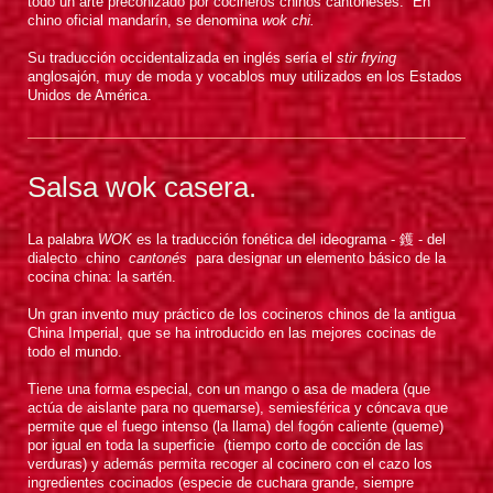
todo un arte preconizado por cocineros chinos cantoneses. En
chino oficial mandarín, se denomina
wok chi.
Su traducción occidentalizada en inglés sería el
stir frying
anglosajón, muy de moda y vocablos muy utilizados en los Estados
Unidos de América.
Salsa wok casera.
La palabra
WOK
es la traducción fonética del ideograma - 鑊 - del
dialecto chino
cantonés
para designar un elemento básico de la
cocina china: la sartén.
Un gran invento muy práctico de los cocineros chinos de la antigua
China Imperial, que se ha introducido en las mejores cocinas de
todo el mundo.
Tiene una forma especial, con un mango o asa de madera (que
actúa de aislante para no quemarse), semiesférica y cóncava que
permite que el fuego intenso (la llama) del fogón caliente (queme)
por igual en toda la superficie (tiempo corto de cocción de las
verduras) y además permita recoger al cocinero con el cazo los
ingredientes cocinados (especie de cuchara grande, siempre