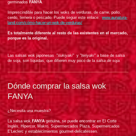
germinados
FANYA
.
Imprescindible para hacer los
woks de verduras, de carne, pollo,
cerdo, ternera o pescado. Puede seguir este enlace:
www.aunatura-
land.com/cómo-hacer-un-wok-de-verduras/
Es totalmente diferente al resto de las existentes en el mercado,
porque es la original.
Las salsas wok japonesas "
sukiyaki"
y
"teriyaki"
a base de salsa
de soja, son líquidas, que difieren muy poco de la
salsa de soja.
Dónde comprar la salsa wok
FANYA
¿Necesita una muestra?
La salsa wok
FANYA
genuina, se puede encontrar en El Corte
Inglés, Hipercor, Makro, Supermercados Plaza, Supermercados
E'Leclerc y establecimientos gourmet-delicatessen.