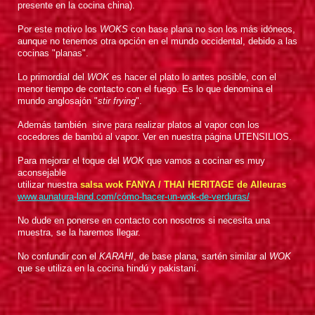
presente en la cocina china).
Por este motivo los
WOKS
con base plana no son los más idóneos,
aunque no tenemos otra opción en el mundo occidental, debido a las
cocinas "planas".
Lo primordial del
WOK
es hacer el plato lo antes posible, con el
menor tiempo de contacto con el fuego. Es lo que denomina el
mundo anglosajón "
stir frying
".
Además también sirve para realizar platos al vapor con los
cocedores de bambú al vapor. Ver en nuestra página UTENSILIOS.
Para mejorar el toque del
WOK
que vamos a cocinar es muy
aconsejable
utilizar nuestra
salsa wok FANYA / THAI HERITAGE de Alleuras
www.aunatura-land.com/cómo-hacer-un-wok-de-verduras/
No dude en ponerse en contacto con nosotros si necesita una
muestra, se la haremos llegar.
No confundir con el
KARAHI
, de base plana, sartén similar al
WOK
que se utiliza en la cocina hindú y pakistaní.