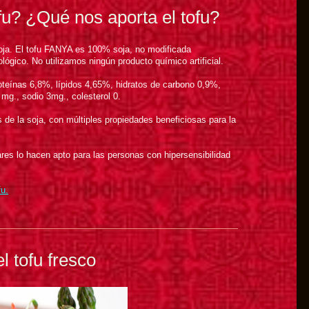
fu? ¿Qué nos aporta el tofu?
oja. El tofu FANYA es 100% soja, no modificada
lógico. No utilizamos ningún producto químico artificial.
oteínas 6,8%, lípidos 4,65%, hidratos de carbono 0,9%,
 mg., sodio 3mg., colesterol 0.
 de la soja, con múltiples propiedades beneficiosas para la
lares lo hacen apto para las personas con hipersensibilidad
fu.
l tofu fresco