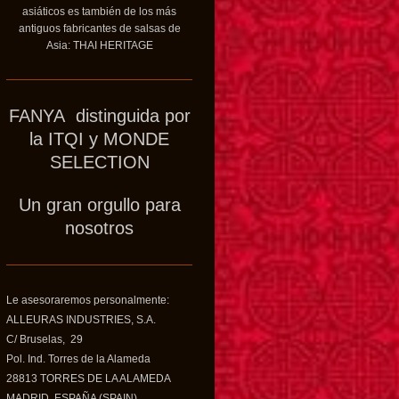
asiáticos es también de los más
antiguos fabricantes de salsas de
Asia: THAI HERITAGE
FANYA distinguida por
la ITQI y MONDE
SELECTION
Un gran orgullo para
nosotros
Le asesoraremos personalmente:
ALLEURAS INDUSTRIES, S.A.
C/ Bruselas, 29
Pol. Ind. Torres de la Alameda
28813 TORRES DE LA ALAMEDA
MADRID. ESPAÑA (SPAIN)