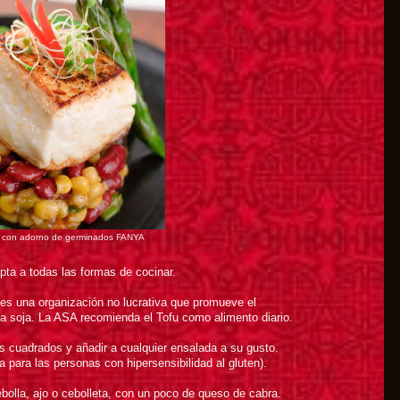
ha con adorno de germinados FANYA
apta a todas las formas de cocinar.
s una organización no lucrativa que promueve el
la soja. La ASA recomienda el Tofu como alimento diario.
s cuadrados y añadir a cualquier ensalada a su gusto.
para las personas con hipersensibilidad al gluten).
ebolla, ajo o cebolleta, con un poco de queso de cabra.