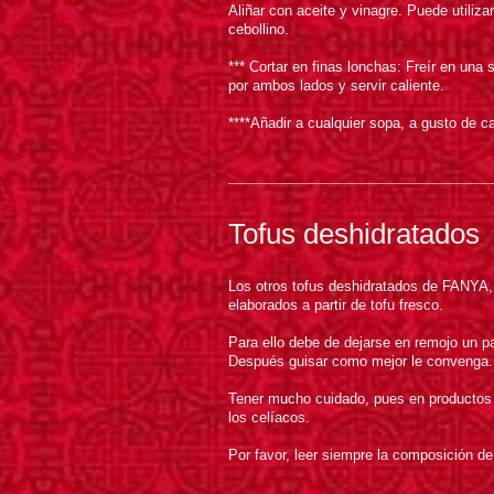
Aliñar con aceite y vinagre. Puede utiliz
cebollino.
*** Cortar en finas lonchas: Freír en una 
por ambos lados y servir caliente.
****Añadir a cualquier sopa, a gusto de c
Tofus deshidratados
Los otros tofus deshidratados de FANYA, 
elaborados a partir de tofu fresco.
Para ello debe de dejarse en remojo un p
Después guisar como mejor le convenga.
Tener mucho cuidado, pues en productos d
los celíacos.
Por favor, leer siempre la composición de