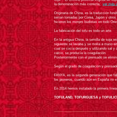
la denominación más correcta,
ver más 
Originaria de China, es la traducción fon
serían tomadas por Corea, Japón y otros 
hicieron los monjes budistas en todo Orie
La fabricación del tofu es todo un arte.
En la antigua China, la semilla de soja r
siguiente se lavaba y se molía a mano en
cual se cocía después y utilizando sal y 
calcio, se producía la coagulación.
Posteriormente con el prensado se elimin
Según el grado de coagulación y prensado,
FANYA, es la segunda generación que fabr
los pioneros, cuando aún en España no ex
En 2014 hemos instalado la primera líne
TOFULAND, TOFURGUESA y TOFULIC