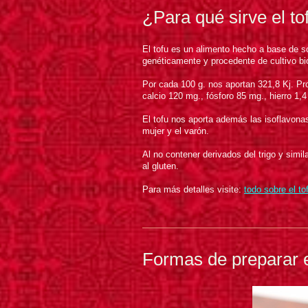
¿Para qué sirve el to
El tofu es un alimento hecho a base de s
genéticamente y procedente de cultivo bio
Por cada 100 g. nos aportan 321,8 Kj. Pr
calcio 120 mg., fósforo 85 mg., hierro 1,4
El tofu nos aporta además las isoflavonas
mujer y el varón.
Al no contener derivados del trigo y simi
al gluten.
Para más detalles visite:
todo sobre el to
Formas de preparar e