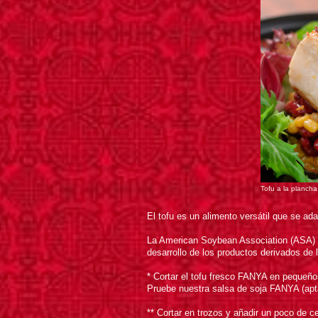
Tofu a la planc
El tofu es un alimento versátil que se ad
La American Soybean Association (ASA) e
desarrollo de los productos derivados de 
* Cortar el tofu fresco FANYA en pequeño
Pruebe nuestra salsa de soja FANYA (apta 
** Cortar en trozos y añadir un poco de c