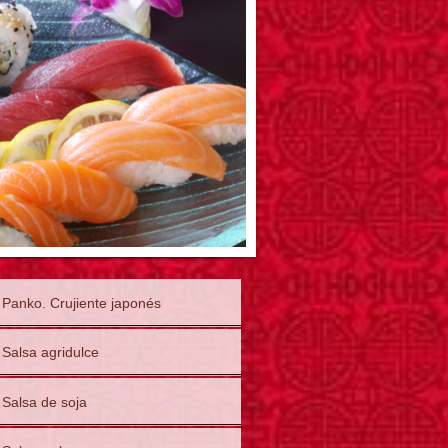
Panko. Crujiente japonés
Salsa agridulce
Salsa de soja