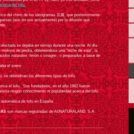
acerca
del tofu.
ética del chino de los ideogramas 豆腐 , que posteriormente
países (aún en uso actualmente) por la difusión que
nte.
ecolectada se dejaba en remojo durante una noche. Al día
 molinos de piedra, obteniéndose una "leche de soja", la
ácidos naturales -limón o vinagre-, o preparados a base de
aba el suero.
 se obtendrían los diferentes tipos de tofú.
ica el tofu. Sus fundadores, en el año 1962 fueron
istía ningún conocimiento ni popularidad acerca del tofú.
a automática de tofu en España.
IAS
son marcas registradas de AUNATURALAND, S.A.