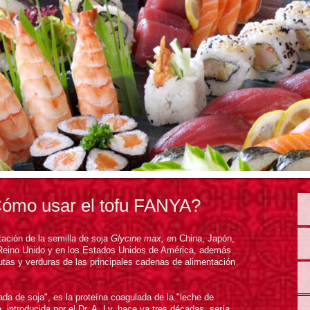
Cómo usar el tofu FANYA?
ación de la semilla de soja
Glycine max, e
n China, Japón,
, Reino Unido y en los Estados Unidos de América, además
utas y verduras de las principales cadenas de alimentación
da de soja", es la proteína coagulada de la "leche de
 , introducida por el Dr. A. Ly, hace ya tres décadas, sería