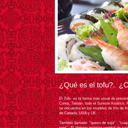
¿Qué es el tofu?. ¿
El
Tofu
es la forma más usual de present
Corea, Taiwan, todo el Sureste Asiático
se encuentra en los muebles de frío de fr
de Canadá, USA y UK.
También llamado "queso de soja" , "cuaja
soja". El término proteína vegetal de soja