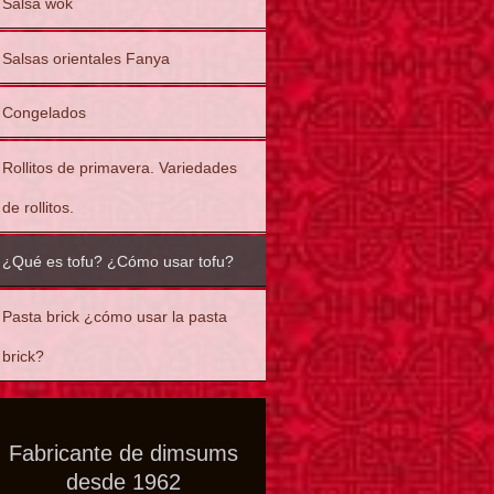
Salsa wok
Salsas orientales Fanya
Congelados
Rollitos de primavera. Variedades
de rollitos.
¿Qué es tofu? ¿Cómo usar tofu?
Pasta brick ¿cómo usar la pasta
brick?
Fabricante de dimsums
desde 1962