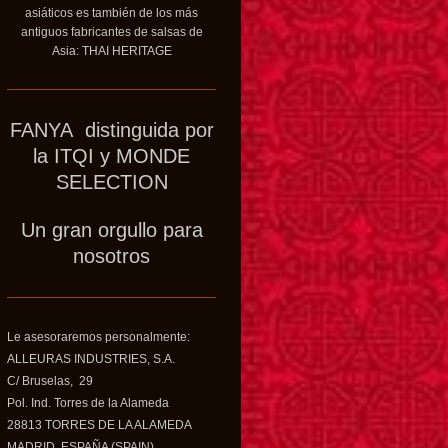
asiáticos es también de los más
antiguos fabricantes de salsas de
Asia: THAI HERITAGE
FANYA distinguida por
la ITQI y MONDE
SELECTION
Un gran orgullo para
nosotros
Le asesoraremos personalmente:
ALLEURAS INDUSTRIES, S.A.
C/ Bruselas, 29
Pol. Ind. Torres de la Alameda
28813 TORRES DE LA ALAMEDA
MADRID. ESPAÑA (SPAIN)