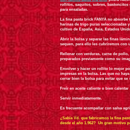
rollitos, saquitos, sobres, bastoncito
para ensaladas.
La fina pasta brick FANYA no absorbe 
harinas de trigo puras seleccionadas 
cultivo de España, Asia, Estados Unido
Abrir la bolsa y separar las finas lám
sequen, para ello les cubriremos con
R
ellenar con verduras, carne de pollo,
preparados previamente como su imagi
Envolver y hacer un rollito lo mejor po
impresas en la bolsa. Las que no haya
cerrar bien la bolsa para evitar que se
Freír en aceite caliente o bien calentar
Servir inmediatamente.
Es frecuente acompañar con salsa agri
¿Sabía Vd. que fabricamos la fina pas
desde el año 1.962? Un gran motivo 