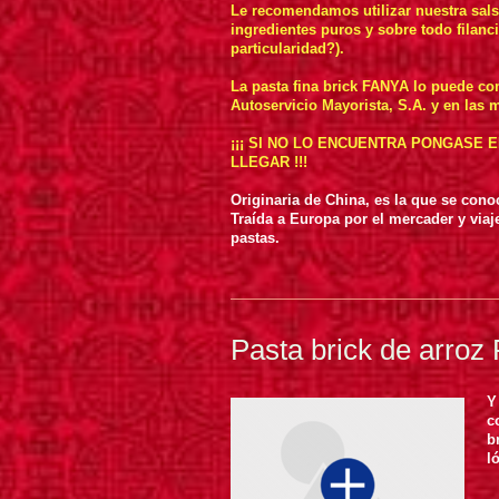
Le recomendamos utilizar nuestra sal
ingredientes puros y sobre todo filanc
particularidad?).
La pasta fina brick FANYA lo puede com
Autoservicio Mayorista, S.A. y en las 
¡¡¡ SI NO LO ENCUENTRA PONGASE
LLEGAR !!!
Originaria de
China, es la que se conoc
Traída a Europa por el mercader y via
pastas.
Pasta brick de arro
Y
c
b
l