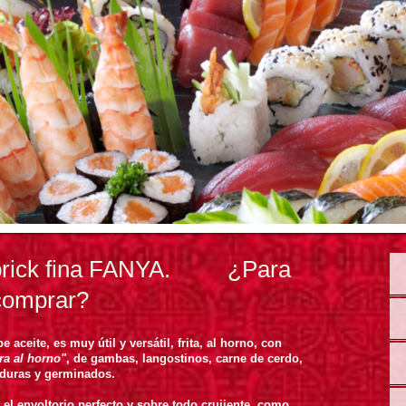
 brick fina FANYA. ¿Para
comprar?
e aceite,
es muy útil y versátil, frita, al horno, con
ra al horno"
, de gambas, langostinos, carne de cerdo,
rduras y germinados.
el envoltorio perfecto y sobre todo crujiente, como