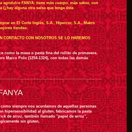
sa agridulce FANYA: tiene más cuerpo, más sabor, con
ia (¿hay alguna otra salsa que tenga ésta
prar en El Corte Inglés, S.A., Hipercor, S.A., Makro
mejores tiendas.
 EN CONTACTO CON NOSOTROS SE LO HAREMOS
e como la masa o pasta fina del rollito de primavera.
jero Marco Polo (1254-1324), con todas las demás
z FANYA
 como siempre nos acordamos de aquellas personas
on hipersensibilidad al gluten, fabricamos la pasta
rick de arroz, también llamado "papel de arroz",
ógicamente sin gluten.