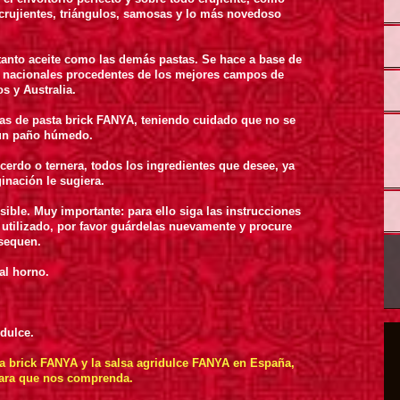
s crujientes, triángulos, samosas y lo más novedoso
tanto aceite como las demás pastas. Se hace a base de
y nacionales procedentes de los mejores campos de
s y Australia.
inas de pasta brick FANYA, teniendo cuidado que no se
 un paño húmedo.
 cerdo o ternera, todos los ingredientes que desee, ya
nación le sugiera.
sible.
Muy importante: para ello siga las instrucciones
 utilizado, por favor guárdelas nuevamente y procure
 sequen.
 al horno.
dulce.
ta brick FANYA y la salsa agridulce FANYA en España,
para que nos comprenda.