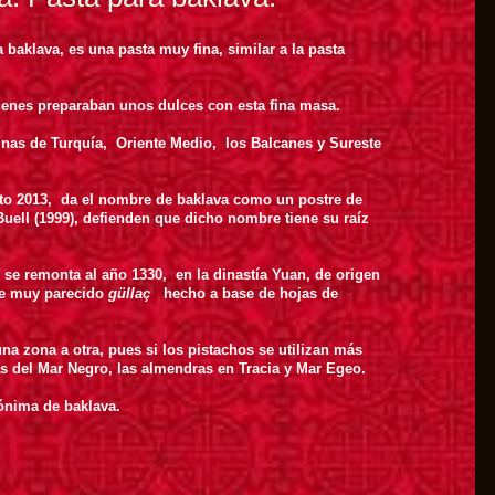
a baklava, es una pasta muy fina, similar a la pasta
uienes preparaban unos dulces con esta fina masa.
inas de Turquía, Oriente Medio, los Balcanes y Sureste
to 2013, da el nombre de baklava como un postre de
ell (1999), defienden que dicho nombre tiene su raíz
s se remonta al año 1330, en la dinastía Yuan, de origen
re muy parecido
güllaç
hecho
a base de hojas de
una zona a otra, pues si los pistachos se utilizan más
nas del Mar Negro, las almendras en Tracia y Mar Egeo.
nónima de baklava.