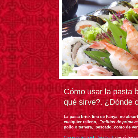
Cómo usar la pasta
qué sirve?. ¿Dónde 
La pasta brick
fina de Fanya, no absorb
cualquier relleno,
"rollitos de primave
pollo o ternera, pescado, como de ve
Con nuestra pasta fina brick
podrá hacer 