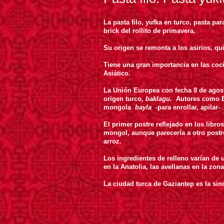
La pasta filo, yufka en turco, pasta par
brick del rollito de primavera.
Su origen se remonta a los asirios, q
Tiene una gran importancia en las coc
Asiático.
La Unión Europea con fecha 8 de agos
origen turco,
baklagu.
Autores como Bu
mongola
bayla
-para enrollar, apilar-
.
El primer postre reflejado en los libro
mongol, aunque parecería a otro post
arroz.
Los ingredientes de relleno varían de 
en la Anatolia, las avellanas en la zo
La ciudad turca de Gaziantep es la si