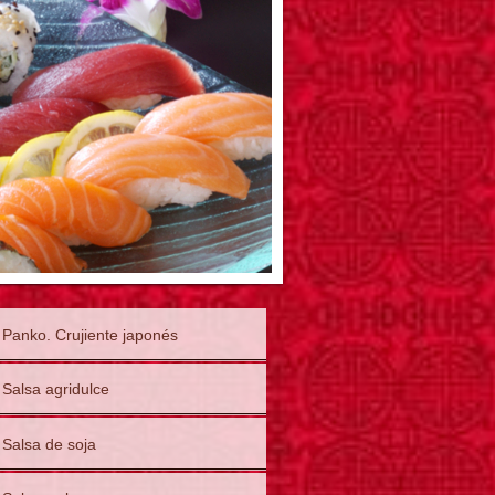
Panko. Crujiente japonés
Salsa agridulce
Salsa de soja