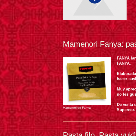
Mamenori Fanya: past
FANYA lan
FANYA.
Elaborada
hacer sus
Muy aprec
no les gus
De venta e
Mamenori de Fanya
Supercor.
Pasta filo. Pasta yuk