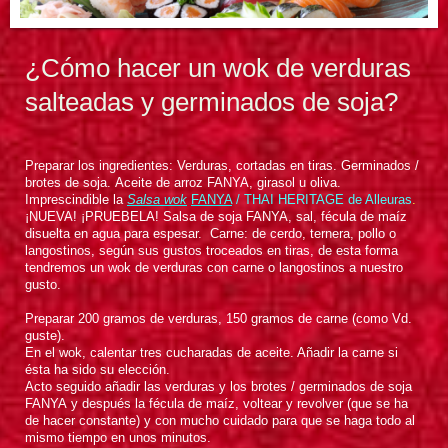
¿Cómo hacer un wok de verduras
salteadas y germinados de soja?
Preparar los ingredientes: Verduras, cortadas en tiras. Germinados /
brotes de soja. Aceite de arroz FANYA, girasol u oliva.
Imprescindible la
Salsa wok
FANYA
/
THAI HERITAGE de Alleuras
.
¡NUEVA! ¡PRUEBELA!
Salsa de soja FANYA, sal, fécula de maíz
disuelta en agua para espesar. Carne: de cerdo, ternera, pollo o
langostinos, según sus gustos troceados en tiras, de esta forma
tendremos un wok de verduras con carne o langostinos a nuestro
gusto.
Preparar 200 gramos de verduras, 150 gramos de carne (como Vd.
guste).
En el wok, calentar tres cucharadas de aceite. Añadir la carne si
ésta ha sido su elección.
Acto seguido añadir las verduras y los brotes / germinados de soja
FANYA y después la fécula de maíz, voltear y revolver (que se ha
de hacer constante) y con mucho cuidado para que se haga todo al
mismo tiempo en unos minutos.