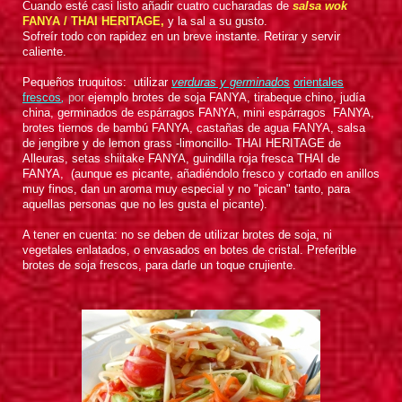
Cuando esté casi listo añadir cuatro cucharadas de
salsa wok
FANYA /
THAI HERITAGE,
y la sal a su gusto.
Sofreír todo con rapidez en un breve instante. Retirar y servir
caliente.
Pequeños truquitos: utilizar
verduras y germinados
orientales
frescos
,
por
ejemplo brotes de soja FANYA,
tirabeque chino, judía
china, germinados de espárragos FANYA, mini espárragos FANYA,
brotes tiernos de bambú FANYA, castañas de agua FANYA, salsa
de jengibre y de lemon grass -limoncillo- THAI HERITAGE de
Alleuras, setas shiitake FANYA, guindilla roja fresca THAI de
FANYA, (aunque es picante, añadiéndolo fresco y cortado en anillos
muy finos, dan un aroma muy especial y no "pican" tanto, para
aquellas personas que no les gusta el picante).
A tener en cuenta: no se deben de utilizar brotes de soja, ni
vegetales enlatados, o envasados en botes de cristal. Preferible
brotes de soja frescos, para darle un toque crujiente.