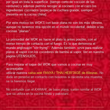
por igual en toda la superficie (tiempo corto de cocción de las
verduras) y además permita recoger al cocinero con el cazo los
ingredientes cocinados (especie de cuchara grande, siempre
presente en la cocina china).
Por este motivo los
WOKS
con base plana no son los más idóneos,
aunque no tenemos otra opción en el mundo occidental, debido a las
cocinas "planas".
Lo primordial del
WOK
es hacer el plato lo antes posible, con el
menor tiempo de contacto con el fuego. Es lo que denomina el
mundo anglosajón "stir frying". Además también sirve para realizar
platos al vapor con los cocedores de bambú al vapor. Ver en nuestra
página UTENSILIOS.
Para mejorar el toque del
WOK
que vamos a cocinar es muy
aconsejable
utilizar nuestra
salsa wok
FANYA / THAI HERITAGE de Alleuras.
No
dude en ponerse en contacto con nosotros si necesita una muestra,
se la haremos llegar.
No confundir con el
KARAHI
, de base plana, sartén similar al
WOK
que se utiliza en la cocina hindú y pakistaní.