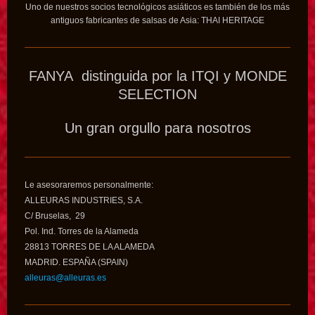
Uno de nuestros socios tecnológicos asiáticos es también de los más
antiguos fabricantes de salsas de Asia: THAI HERITAGE
FANYA distinguida por la ITQI y MONDE
SELECTION
Un gran orgullo para nosotros
Le asesoraremos personalmente:
ALLEURAS INDUSTRIES, S.A.
C/ Bruselas, 29
Pol. Ind. Torres de la Alameda
28813 TORRES DE LA ALAMEDA
MADRID. ESPAÑA (SPAIN)
alleuras@alleuras.es